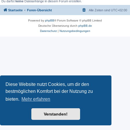
Du darfst
keine
Dateianhänge in diesem Forum erstellen.
Startseite
Foren-Übersicht
Alle Zeiten sind
UTC+02:00
Powered by
phpBB
® Forum Software © phpBB Limited
Deutsche Übersetzung durch
phpBB.de
Datenschutz
|
Nutzungsbedingungen
Diese Website nutzt Cookies, um dir den
bestmöglichen Komfort bei der Nutzung zu
bieten.
Mehr erfahren
Verstanden!