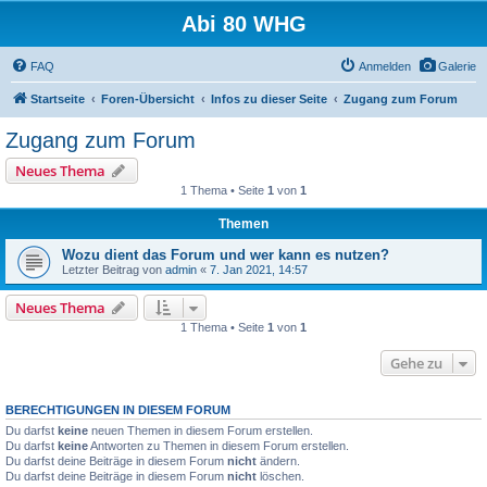
Abi 80 WHG
FAQ
Anmelden
Galerie
Startseite
Foren-Übersicht
Infos zu dieser Seite
Zugang zum Forum
Zugang zum Forum
Neues Thema
1 Thema • Seite
1
von
1
Themen
Wozu dient das Forum und wer kann es nutzen?
Letzter Beitrag von
admin
«
7. Jan 2021, 14:57
Neues Thema
1 Thema • Seite
1
von
1
Gehe zu
BERECHTIGUNGEN IN DIESEM FORUM
Du darfst
keine
neuen Themen in diesem Forum erstellen.
Du darfst
keine
Antworten zu Themen in diesem Forum erstellen.
Du darfst deine Beiträge in diesem Forum
nicht
ändern.
Du darfst deine Beiträge in diesem Forum
nicht
löschen.