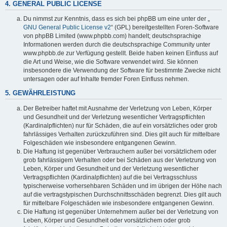
4. GENERAL PUBLIC LICENSE
Du nimmst zur Kenntnis, dass es sich bei phpBB um eine unter der „
GNU General Public License v2
“ (GPL) bereitgestellten Foren-Software
von phpBB Limited (www.phpbb.com) handelt; deutschsprachige
Informationen werden durch die deutschsprachige Community unter
www.phpbb.de zur Verfügung gestellt. Beide haben keinen Einfluss auf
die Art und Weise, wie die Software verwendet wird. Sie können
insbesondere die Verwendung der Software für bestimmte Zwecke nicht
untersagen oder auf Inhalte fremder Foren Einfluss nehmen.
5. GEWÄHRLEISTUNG
Der Betreiber haftet mit Ausnahme der Verletzung von Leben, Körper
und Gesundheit und der Verletzung wesentlicher Vertragspflichten
(Kardinalpflichten) nur für Schäden, die auf ein vorsätzliches oder grob
fahrlässiges Verhalten zurückzuführen sind. Dies gilt auch für mittelbare
Folgeschäden wie insbesondere entgangenen Gewinn.
Die Haftung ist gegenüber Verbrauchern außer bei vorsätzlichem oder
grob fahrlässigem Verhalten oder bei Schäden aus der Verletzung von
Leben, Körper und Gesundheit und der Verletzung wesentlicher
Vertragspflichten (Kardinalpflichten) auf die bei Vertragsschluss
typischerweise vorhersehbaren Schäden und im übrigen der Höhe nach
auf die vertragstypischen Durchschnittsschäden begrenzt. Dies gilt auch
für mittelbare Folgeschäden wie insbesondere entgangenen Gewinn.
Die Haftung ist gegenüber Unternehmern außer bei der Verletzung von
Leben, Körper und Gesundheit oder vorsätzlichem oder grob