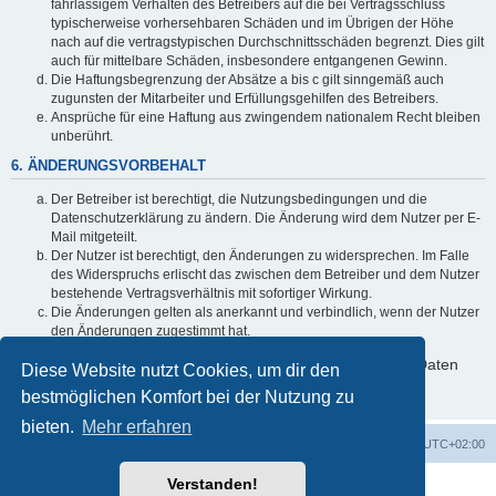
fahrlässigem Verhalten des Betreibers auf die bei Vertragsschluss
typischerweise vorhersehbaren Schäden und im Übrigen der Höhe
nach auf die vertragstypischen Durchschnittsschäden begrenzt. Dies gilt
auch für mittelbare Schäden, insbesondere entgangenen Gewinn.
Die Haftungsbegrenzung der Absätze a bis c gilt sinngemäß auch
zugunsten der Mitarbeiter und Erfüllungsgehilfen des Betreibers.
Ansprüche für eine Haftung aus zwingendem nationalem Recht bleiben
unberührt.
6. ÄNDERUNGSVORBEHALT
Der Betreiber ist berechtigt, die Nutzungsbedingungen und die
Datenschutzerklärung zu ändern. Die Änderung wird dem Nutzer per E-
Mail mitgeteilt.
Der Nutzer ist berechtigt, den Änderungen zu widersprechen. Im Falle
des Widerspruchs erlischt das zwischen dem Betreiber und dem Nutzer
bestehende Vertragsverhältnis mit sofortiger Wirkung.
Die Änderungen gelten als anerkannt und verbindlich, wenn der Nutzer
den Änderungen zugestimmt hat.
Informationen über den Umgang mit deinen persönlichen Daten
Diese Website nutzt Cookies, um dir den
sind in der Datenschutzerklärung enthalten.
bestmöglichen Komfort bei der Nutzung zu
bieten.
Mehr erfahren
Startseite
Foren-Übersicht
Alle Zeiten sind
UTC+02:00
Verstanden!
Powered by
phpBB
® Forum Software © phpBB Limited