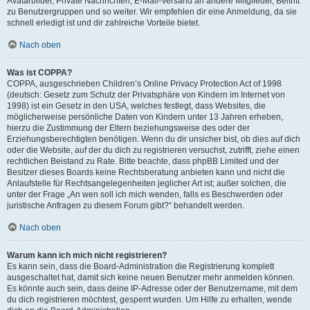
Avatarbilder, Private Nachrichten, E-Mail-Versand an andere Mitglieder, Beitritt
zu Benutzergruppen und so weiter. Wir empfehlen dir eine Anmeldung, da sie
schnell erledigt ist und dir zahlreiche Vorteile bietet.
Nach oben
Was ist COPPA?
COPPA, ausgeschrieben Children’s Online Privacy Protection Act of 1998
(deutsch: Gesetz zum Schutz der Privatsphäre von Kindern im Internet von
1998) ist ein Gesetz in den USA, welches festlegt, dass Websites, die
möglicherweise persönliche Daten von Kindern unter 13 Jahren erheben,
hierzu die Zustimmung der Eltern beziehungsweise des oder der
Erziehungsberechtigten benötigen. Wenn du dir unsicher bist, ob dies auf dich
oder die Website, auf der du dich zu registrieren versuchst, zutrifft, ziehe einen
rechtlichen Beistand zu Rate. Bitte beachte, dass phpBB Limited und der
Besitzer dieses Boards keine Rechtsberatung anbieten kann und nicht die
Anlaufstelle für Rechtsangelegenheiten jeglicher Art ist; außer solchen, die
unter der Frage „An wen soll ich mich wenden, falls es Beschwerden oder
juristische Anfragen zu diesem Forum gibt?“ behandelt werden.
Nach oben
Warum kann ich mich nicht registrieren?
Es kann sein, dass die Board-Administration die Registrierung komplett
ausgeschaltet hat, damit sich keine neuen Benutzer mehr anmelden können.
Es könnte auch sein, dass deine IP-Adresse oder der Benutzername, mit dem
du dich registrieren möchtest, gesperrt wurden. Um Hilfe zu erhalten, wende