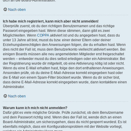
dich an die Board-Administration.
Nach oben
Ich habe mich registriert, kann mich aber nicht anmelden!
Überprüfe zuerst, ob du den richtigen Benutzernamen und das richtige
Passwort eingegeben hast. Wenn diese stimmen, dann gibt es zwei
Möglichkeiten. Wenn
COPPA
aktiviert ist und du angegeben hast, dass du
unter 13 Jahre alt bist, musst du bzw. einer deiner Eltern oder deiner
Erziehungsberechtigten den Anweisungen folgen, die du erhalten hast. Wenn
dies nicht der Fall ist, muss dein Benutzerkonto vielleicht aktiviert werden. Bei
einigen Boards müssen alle neu angemeldeten Mitglieder erst freigeschaltet
werden – entweder musst du dies selbst erledigen oder ein Administrator. Bei
der Registrierung wurde dir mitgeteilt, ob eine Aktivierung nötig ist oder nicht.
Wenn du eine E-Mail erhalten hast, folge den dort enthaltenen Anweisungen.
Ansonsten prüfe, ob du deine E-Mail-Adresse korrekt eingegeben hast oder
die E-Mail von einem Spam-Filter blockiert wurde. Wenn du dir sicher bist,
dass deine E-Mail-Adresse korrekt eingegeben wurde, dann kontaktiere einen
Administrator.
Nach oben
Warum kann ich mich nicht anmelden?
Dafür gibt es viele mögliche Gründe. Prüfe zunächst, ob dein Benutzername
und dein Passwort richtig sind. Wenn dies der Fall ist, wende dich an einen
Board-Administrator, um sicherzugehen, dass du nicht gesperrt wurdest. Es ist
ebenfalls möglich, dass ein Konfigurationsproblem mit der Website vorliegt,