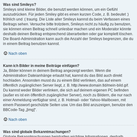
Was sind Smileys?
Smileys sind kleine Bilder, die benutzt werden können, um ein Gefühl
auszudrücken. Für jeden Smiley gibt es einen kurzen Code, z. B. bedeutet :)
fröhlich und :( traurig. Die Liste aller Smileys kannst du beim Verfassen eines
Beitrags sehen. Versuche bitte trotzdem, Smileys nicht zu häufig zu benutzen,
sie können einen Beitrag schnell unlesbar machen und ein Moderator könnte
deshalb deinen Beitrag entsprechend überarbeiten oder gar komplett löschen.
Die Board-Administration kann auch die Anzahl der Smileys begrenzen, die du
in einem Beitrag benutzen kannst.
Nach oben
Kann ich Bilder in meine Beiträge einfügen?
Ja, Bilder können in deinem Beitrag angezeigt werden. Wenn die
Administration Dateianhänge erlaubt hat, kannst du das Bild auch direkt
hochladen. Ansonsten musst du zu einem Bild verlinken, das auf einem
öffentlich zugänglichen Server liegt, z. B. http://www.domain.tld/mein-bild.gif.
Du kannst weder Bilder verlinken, die sich auf deinem eigenen PC befinden
(außer es ist ein öffentlich zugänglicher Server), noch zu Bildern, die nur nach
einer Anmeldung verfügbar sind, z. B. Hotmail- oder Yahoo-Mailboxen, mit
einem Passwort geschützte Seiten usw. Um das Bild anzuzeigen, benutze den
BBCode-Tag „[img]“.
Nach oben
Was sind globale Bekanntmachungen?
Globale Bekanntmachungen beinhalten wichtige Informationen, deshalb