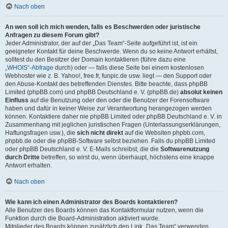
Nach oben
An wen soll ich mich wenden, falls es Beschwerden oder juristische
Anfragen zu diesem Forum gibt?
Jeder Administrator, der auf der „Das Team“-Seite aufgeführt ist, ist ein
geeigneter Kontakt für deine Beschwerde. Wenn du so keine Antwort erhältst,
solltest du den Besitzer der Domain kontaktieren (führe dazu eine
„WHOIS“-Abfrage
durch) oder — falls diese Seite bei einem kostenlosen
Webhoster wie z. B. Yahoo!, free.fr, funpic.de usw. liegt — den Support oder
den Abuse-Kontakt des betreffenden Dienstes. Bitte beachte, dass phpBB
Limited (phpBB.com) und phpBB Deutschland e. V. (phpBB.de)
absolut keinen
Einfluss
auf die Benutzung oder den oder die Benutzer der Forensoftware
haben und dafür in keiner Weise zur Verantwortung herangezogen werden
können. Kontaktiere daher nie phpBB Limited oder phpBB Deutschland e. V. in
Zusammenhang mit jeglichen juristischen Fragen (Unterlassungserklärungen,
Haftungsfragen usw.), die
sich nicht direkt
auf die Websiten phpbb.com,
phpbb.de oder die phpBB-Software selbst beziehen. Falls du phpBB Limited
oder phpBB Deutschland e. V. E-Mails schreibst, die die
Softwarenutzung
durch Dritte
betreffen, so wirst du, wenn überhaupt, höchstens eine knappe
Antwort erhalten.
Nach oben
Wie kann ich einen Administrator des Boards kontaktieren?
Alle Benutzer des Boards können das Kontaktformular nutzen, wenn die
Funktion durch die Board-Administration aktiviert wurde.
Mitglieder des Boards können zusätzlich den Link „Das Team“ verwenden.